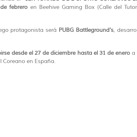
 de febrero
en Beehive Gaming Box (Calle del Tutor
uego protagonista será
PUBG Battleground’s
, desarro
birse desde el 27 de diciembre hasta el 31 de enero
a 
al Coreano en España.