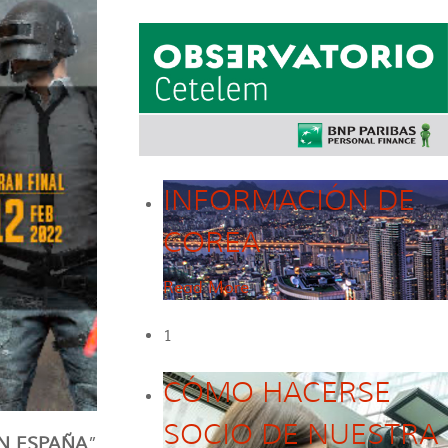
INFORMACIÓN DE
COREA
Read More
1
CÓMO HACERSE
SOCIO DE NUESTRA
N ESPAÑA
”