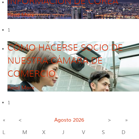
INFORMACIÓN DE COREA
Read More
1
CÓMO HACERSE SOCIO DE
NUESTRA CÁMARA DE
COMERCIO
Read More
1
«
<
Agosto
2026
>
»
L
M
X
J
V
S
D