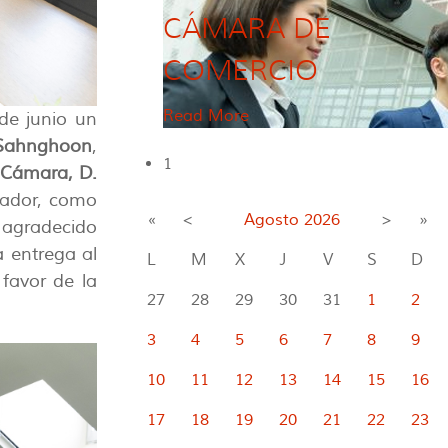
CÁMARA DE
COMERCIO
Read More
de junio un
 Sahnghoon
,
1
 Cámara, D.
jador, como
«
<
Agosto
2026
>
»
 agradecido
a entrega al
L
M
X
J
V
S
D
favor de la
27
28
29
30
31
1
2
3
4
5
6
7
8
9
10
11
12
13
14
15
16
17
18
19
20
21
22
23