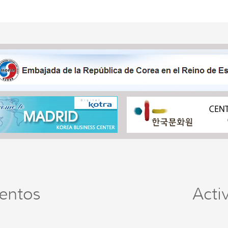
entos
Acti